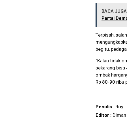
BACA JUGA 
Partai Dem
Terpisah, sala
mengungkapkan
begitu, pedaga
“Kalau tidak o
sekarang bisa 
ombak harganya
Rp 80-90 ribu p
Penulis :
Roy
Editor :
Diman