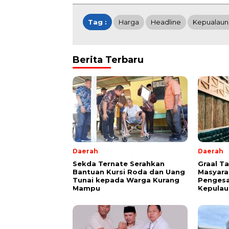
Tag :
Harga
Headline
Kepualaun
Berita Terbaru
Daerah
Daerah
Sekda Ternate Serahkan
Graal T
Bantuan Kursi Roda dan Uang
Masyara
Tunai kepada Warga Kurang
Pengesa
Mampu
Kepulau