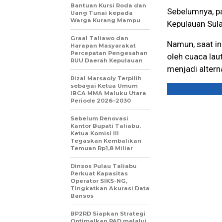
Bantuan Kursi Roda dan
Sebelumnya, pa
Uang Tunai kepada
Warga Kurang Mampu
Kepulauan Sul
Graal Taliawo dan
Namun, saat in
Harapan Masyarakat
Percepatan Pengesahan
oleh cuaca lau
RUU Daerah Kepulauan
menjadi altern
Rizal Marsaoly Terpilih
sebagai Ketua Umum
IBCA MMA Maluku Utara
Periode 2026–2030
Sebelum Renovasi
Kantor Bupati Taliabu,
Ketua Komisi III
Tegaskan Kembalikan
Temuan Rp1,8 Miliar
Dinsos Pulau Taliabu
Perkuat Kapasitas
Operator SIKS-NG,
Tingkatkan Akurasi Data
Bansos
BP2RD Siapkan Strategi
Optimalkan PAD melalui