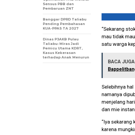
Sensus PBB dan
Pembaruan ZNT
Banggar DPRD Taliabu
Pending Pembahasan
“Sekarang stok
KUA-PPAS TA 2027
mau tidak mau 
Dinas P3AKB Pulau
satu warga ke
Taliabu: Miras Jadi
Pemicu Utama KDRT,
Kasus Kekerasan
terhadap Anak Menurun
BACA JUGA 
Bappelitban
Selebihnya hal
namanya dipubl
menjelang hari 
dan mie instan 
“Iya sekarang 
karena mungkin