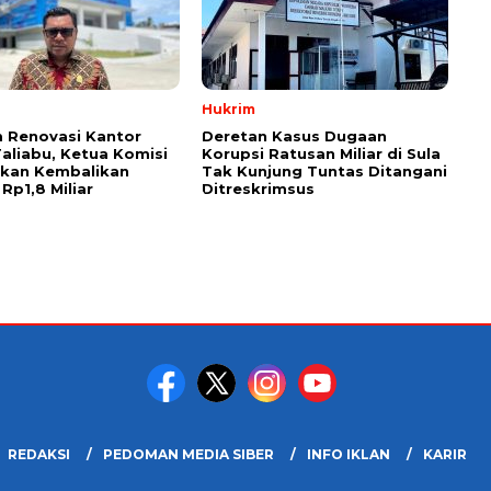
Hukrim
 Renovasi Kantor
Deretan Kasus Dugaan
Taliabu, Ketua Komisi
Korupsi Ratusan Miliar di Sula
askan Kembalikan
Tak Kunjung Tuntas Ditangani
Rp1,8 Miliar
Ditreskrimsus
REDAKSI
PEDOMAN MEDIA SIBER
INFO IKLAN
KARIR