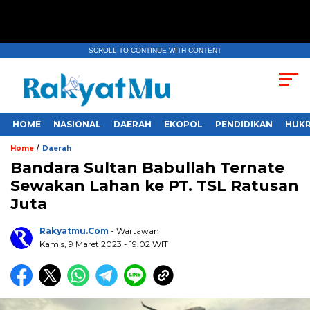
SCROLL TO CONTINUE WITH CONTENT
HOME
NASIONAL
DAERAH
EKOPOL
PENDIDIKAN
HUKR
/
Home
Daerah
Bandara Sultan Babullah Ternate
Sewakan Lahan ke PT. TSL Ratusan
Juta
Rakyatmu.com
- Wartawan
Kamis, 9 Maret 2023
- 19:02 WIT