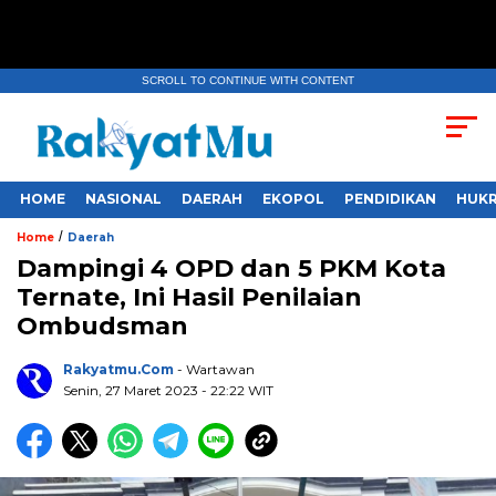
SCROLL TO CONTINUE WITH CONTENT
HOME
NASIONAL
DAERAH
EKOPOL
PENDIDIKAN
HUKR
/
Home
Daerah
Dampingi 4 OPD dan 5 PKM Kota
Ternate, Ini Hasil Penilaian
Ombudsman
Rakyatmu.com
- Wartawan
Senin, 27 Maret 2023
- 22:22 WIT