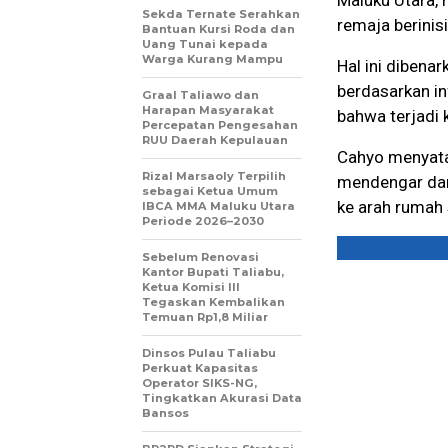
Maluku Utara, 
Sekda Ternate Serahkan
remaja berinis
Bantuan Kursi Roda dan
Uang Tunai kepada
Warga Kurang Mampu
Hal ini diben
berdasarkan in
Graal Taliawo dan
Harapan Masyarakat
bahwa terjadi k
Percepatan Pengesahan
RUU Daerah Kepulauan
Cahyo menyatak
Rizal Marsaoly Terpilih
mendengar dar
sebagai Ketua Umum
ke arah rumah 
IBCA MMA Maluku Utara
Periode 2026–2030
Sebelum Renovasi
Kantor Bupati Taliabu,
Ketua Komisi III
Tegaskan Kembalikan
Temuan Rp1,8 Miliar
Dinsos Pulau Taliabu
Perkuat Kapasitas
Operator SIKS-NG,
Tingkatkan Akurasi Data
Bansos