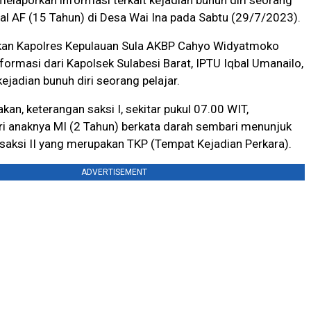
melaporkan informasi terkait kejadian bunuh diri seorang
ial AF (15 Tahun) di Desa Wai Ina pada Sabtu (29/7/2023).
arkan Kapolres Kepulauan Sula AKBP Cahyo Widyatmoko
formasi dari Kapolsek Sulabesi Barat, IPTU Iqbal Umanailo,
ejadian bunuh diri seorang pelajar.
an, keterangan saksi I, sekitar pukul 07.00 WIT,
i anaknya MI (2 Tahun) berkata darah sembari menunjuk
saksi II yang merupakan TKP (Tempat Kejadian Perkara).
ADVERTISEMENT