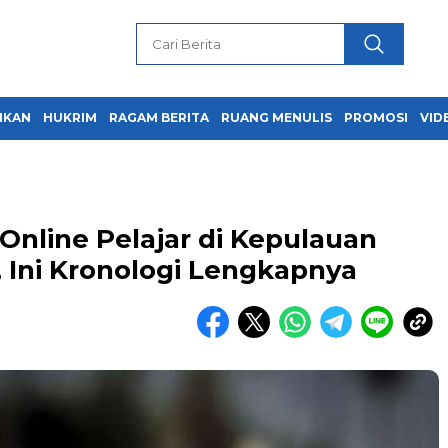
IKAN
HUKRIM
RAGAM BERITA
RUANG MENULIS
PROMOSI
VID
nline Pelajar di Kepulauan
, Ini Kronologi Lengkapnya