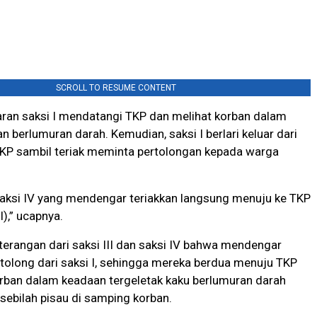
SCROLL TO RESUME CONTENT
ran saksi I mendatangi TKP dan melihat korban dalam
n berlumuran darah. Kemudian, saksi I berlari keluar dari
TKP sambil teriak meminta pertolongan kepada warga
 saksi IV yang mendengar teriakkan langsung menuju ke TKP
I),” ucapnya.
terangan dari saksi III dan saksi IV bahwa mendengar
 tolong dari saksi I, sehingga mereka berdua menuju TKP
rban dalam keadaan tergeletak kaku berlumuran darah
 sebilah pisau di samping korban.