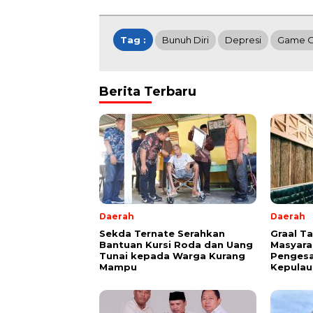
Tag :
Bunuh Diri
Depresi
Game O
Berita Terbaru
Daerah
Daerah
Sekda Ternate Serahkan
Graal T
Bantuan Kursi Roda dan Uang
Masyara
Tunai kepada Warga Kurang
Pengesa
Mampu
Kepulau