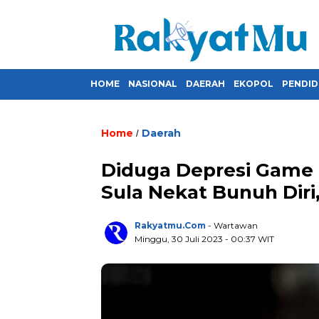
HOME
NASIONAL
DAERAH
EKOPOL
PENDID
Home
Daerah
/
Diduga Depresi Game O
Sula Nekat Bunuh Diri
Rakyatmu.com
- Wartawan
Minggu, 30 Juli 2023
- 00:37 WIT