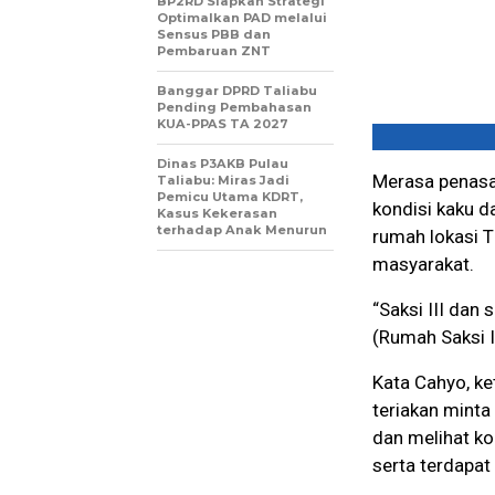
BP2RD Siapkan Strategi
Optimalkan PAD melalui
Sensus PBB dan
Pembaruan ZNT
Banggar DPRD Taliabu
Pending Pembahasan
KUA-PPAS TA 2027
Dinas P3AKB Pulau
Merasa penasa
Taliabu: Miras Jadi
Pemicu Utama KDRT,
kondisi kaku da
Kasus Kekerasan
terhadap Anak Menurun
rumah lokasi 
masyarakat.
“Saksi III dan
(Rumah Saksi I
Kata Cahyo, ke
teriakan minta
dan melihat ko
serta terdapat