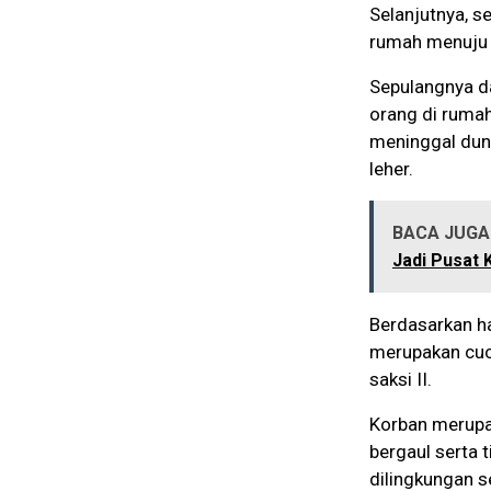
Selanjutnya, se
rumah menuju k
Sepulangnya da
orang di ruma
meninggal duni
leher.
BACA JUGA 
Jadi Pusat 
Berdasarkan ha
merupakan cuc
saksi II.
Korban merupa
bergaul serta
dilingkungan 