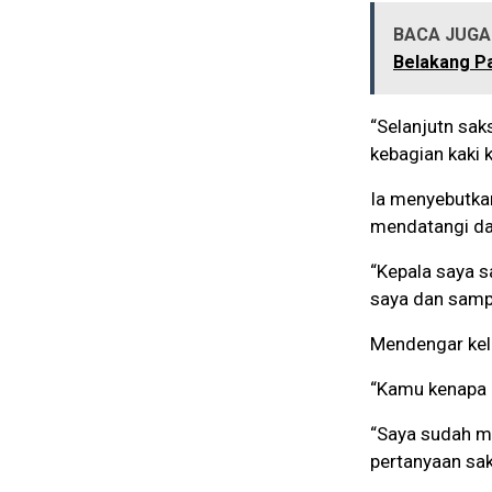
BACA JUGA 
Belakang P
“Selanjutn sak
kebagian kaki 
Ia menyebutkan
mendatangi da
“Kepala saya s
saya dan samp
Mendengar kelu
“Kamu kenapa be
“Saya sudah me
pertanyaan saks