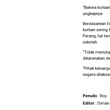
“Bahwa korban 
ungkapnya.
Berdasarkan fa
korban sering
Perang, hal te
sekolah.
“Tidak menutup
dikarenakan de
“Pihak keluarg
segera dilaks
Penulis :
Roy
Editor :
Diman