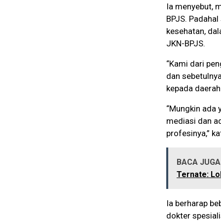
Ia menyebut, m
BPJS. Padahal
kesehatan, dal
JKN-BPJS.
“Kami dari pe
dan sebetulnya
kepada daerah
“Mungkin ada 
mediasi dan a
profesinya,” ka
BACA JUGA 
Ternate: Lo
Ia berharap be
dokter spesial