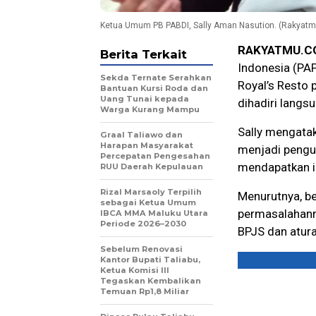
Ketua Umum PB PABDI, Sally Aman Nasution. (Rakyatm
RAKYATMU.C
Berita Terkait
Indonesia (PAP
Sekda Ternate Serahkan
Royal’s Resto 
Bantuan Kursi Roda dan
Uang Tunai kepada
dihadiri langs
Warga Kurang Mampu
Sally mengatak
Graal Taliawo dan
Harapan Masyarakat
menjadi pengur
Percepatan Pengesahan
mendapatkan i
RUU Daerah Kepulauan
Rizal Marsaoly Terpilih
Menurutnya, b
sebagai Ketua Umum
permasalahann
IBCA MMA Maluku Utara
Periode 2026–2030
BPJS dan atura
Sebelum Renovasi
Kantor Bupati Taliabu,
Ketua Komisi III
Tegaskan Kembalikan
Temuan Rp1,8 Miliar