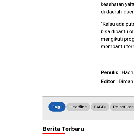
kesehatan yait
di daerah-daer
“Kalau ada put
bisa dibantu o
mengikuti prog
membantu terh
Penulis :
Haer
Editor :
Diman
Tag :
Headline
PABDI
Pelantikan
Berita Terbaru