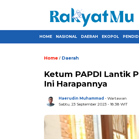
HOME
NASIONAL
DAERAH
EKOPOL
PENDID
Home
Daerah
/
Ketum PAPDI Lantik P
Ini Harapannya
Haerudin Muhammad
- Wartawan
Sabtu, 23 September 2023
- 18:38 WIT