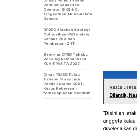
Dinsos Pulau Taliabu
Perkuat Kapasitas
Operator SIKS-NG,
Tingkatkan Akurasi Data
Bansos
BP2RD Siapkan Strategi
Optimalkan PAD melalui
Sensus PBB dan
Pembaruan ZNT
Banggar DPRD Taliabu
Pending Pembahasan
KUA-PPAS TA 2027
Dinas P3AKB Pulau
Taliabu: Miras Jadi
Pemicu Utama KDRT,
BACA JUGA 
Kasus Kekerasan
terhadap Anak Menurun
Dilantik, N
“Disinilah let
anggota kalau 
diselesaikan d