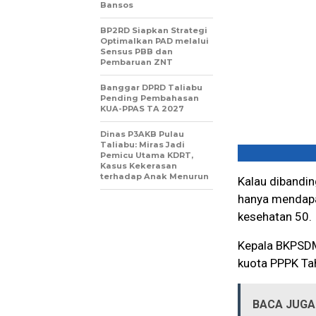
Bansos
BP2RD Siapkan Strategi
Optimalkan PAD melalui
Sensus PBB dan
Pembaruan ZNT
Banggar DPRD Taliabu
Pending Pembahasan
KUA-PPAS TA 2027
Dinas P3AKB Pulau
Taliabu: Miras Jadi
Pemicu Utama KDRT,
Kasus Kekerasan
terhadap Anak Menurun
Kalau dibandi
hanya mendapa
kesehatan 50.
Kepala BKPSDM
kuota PPPK Ta
BACA JUGA 