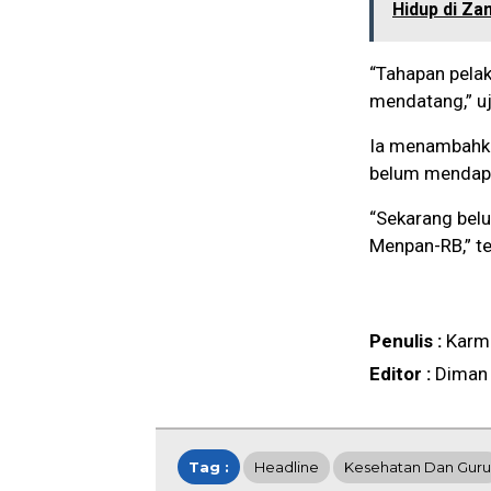
Hidup di Za
“Tahapan pela
mendatang,” u
Ia menambahka
belum mendapa
“Sekarang belu
Menpan-RB,” te
Penulis :
Karm
Editor :
Diman
Tag :
Headline
Kesehatan Dan Guru