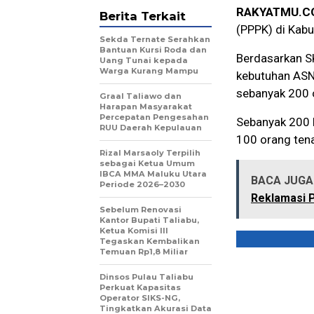
RAKYATMU.C
Berita Terkait
(PPPK) di Kabu
Sekda Ternate Serahkan
Bantuan Kursi Roda dan
Berdasarkan S
Uang Tunai kepada
Warga Kurang Mampu
kebutuhan ASN
sebanyak 200 
Graal Taliawo dan
Harapan Masyarakat
Percepatan Pengesahan
Sebanyak 200 k
RUU Daerah Kepulauan
100 orang ten
Rizal Marsaoly Terpilih
sebagai Ketua Umum
IBCA MMA Maluku Utara
BACA JUGA 
Periode 2026–2030
Reklamasi P
Sebelum Renovasi
Kantor Bupati Taliabu,
Ketua Komisi III
Tegaskan Kembalikan
Temuan Rp1,8 Miliar
Dinsos Pulau Taliabu
Perkuat Kapasitas
Operator SIKS-NG,
Tingkatkan Akurasi Data