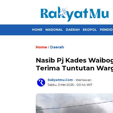
HOME
NASIONAL
DAERAH
EKOPOL
PENDID
Home
Daerah
/
Nasib Pj Kades Waibog
Terima Tuntutan War
Rakyatmu.com
- Wartawan
Sabtu, 3 Mei 2025
- 00:44 WIT