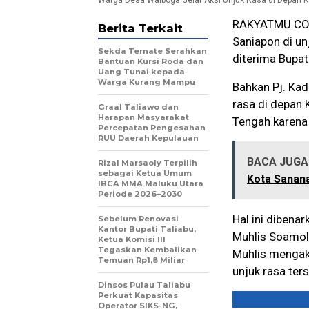
RAKYATMU.COM 
Berita Terkait
Saniapon di un
Sekda Ternate Serahkan
diterima Bupat
Bantuan Kursi Roda dan
Uang Tunai kepada
Warga Kurang Mampu
Bahkan Pj. Kad
rasa di depan 
Graal Taliawo dan
Harapan Masyarakat
Tengah karena 
Percepatan Pengesahan
RUU Daerah Kepulauan
BACA JUGA 
Rizal Marsaoly Terpilih
sebagai Ketua Umum
Kota Sanan
IBCA MMA Maluku Utara
Periode 2026–2030
Hal ini dibena
Sebelum Renovasi
Kantor Bupati Taliabu,
Muhlis Soamole
Ketua Komisi III
Tegaskan Kembalikan
Muhlis mengak
Temuan Rp1,8 Miliar
unjuk rasa ters
Dinsos Pulau Taliabu
Perkuat Kapasitas
Operator SIKS-NG,