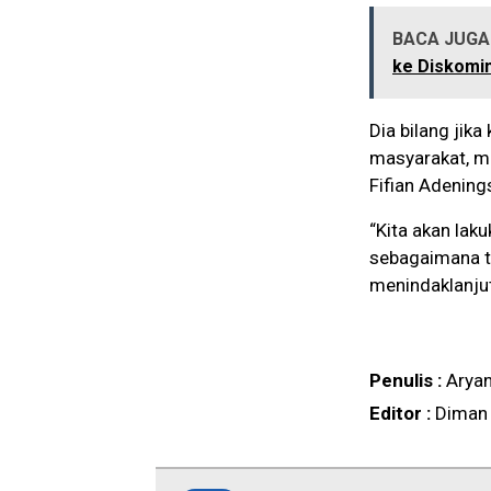
BACA JUGA 
ke Diskomin
Dia bilang jik
masyarakat, ma
Fifian Adening
“Kita akan lak
sebagaimana t
menindaklanjut
Penulis :
Arya
Editor :
Diman