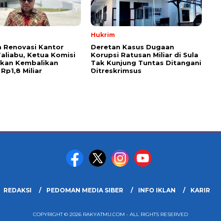
Hukrim
 Renovasi Kantor
Deretan Kasus Dugaan
Taliabu, Ketua Komisi
Korupsi Ratusan Miliar di Sula
askan Kembalikan
Tak Kunjung Tuntas Ditangani
Rp1,8 Miliar
Ditreskrimsus
REDAKSI
PEDOMAN MEDIA SIBER
INFO IKLAN
KARIR
COPYRIGHT © 2026 RAKYATMU.COM - ALL RIGHTS RESERVED