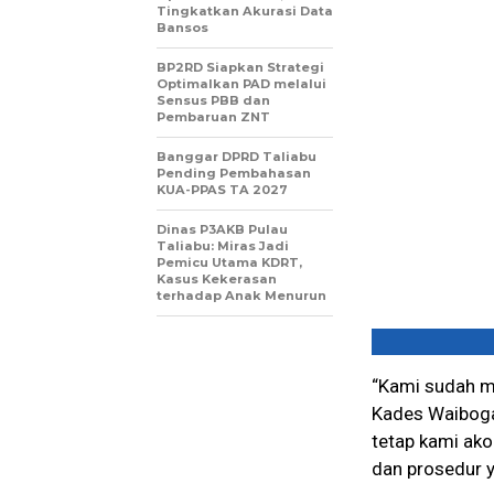
Tingkatkan Akurasi Data
Bansos
BP2RD Siapkan Strategi
Optimalkan PAD melalui
Sensus PBB dan
Pembaruan ZNT
Banggar DPRD Taliabu
Pending Pembahasan
KUA-PPAS TA 2027
Dinas P3AKB Pulau
Taliabu: Miras Jadi
Pemicu Utama KDRT,
Kasus Kekerasan
terhadap Anak Menurun
“Kami sudah me
Kades Waiboga
tetap kami ak
dan prosedur ya