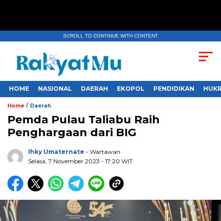
SCROLL TO CONTINUE WITH CONTENT
HOME
NASIONAL
DAERAH
EKOPOL
PENDIDIKAN
HUKR
/
Home
Daerah
Pemda Pulau Taliabu Raih
Penghargaan dari BIG
Ihky Umaternate
- Wartawan
Selasa, 7 November 2023
- 17:20 WIT