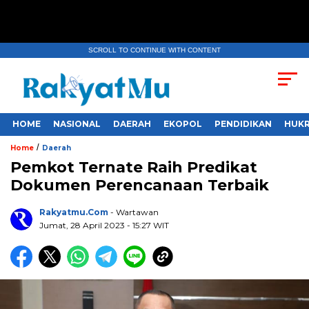
SCROLL TO CONTINUE WITH CONTENT
HOME
NASIONAL
DAERAH
EKOPOL
PENDIDIKAN
HUKR
/
Home
Daerah
Pemkot Ternate Raih Predikat
Dokumen Perencanaan Terbaik
Rakyatmu.com
- Wartawan
Jumat, 28 April 2023
- 15:27 WIT