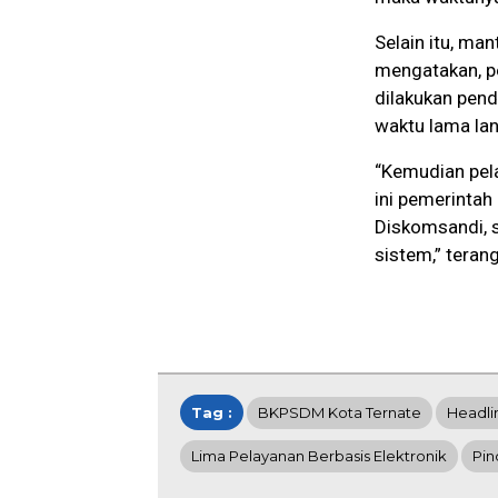
Selain itu, ma
mengatakan, pe
dilakukan pen
waktu lama lan
“Kemudian pe
ini pemerintah
Diskomsandi, 
sistem,” teran
Tag :
BKPSDM Kota Ternate
Headli
Lima Pelayanan Berbasis Elektronik
Pin