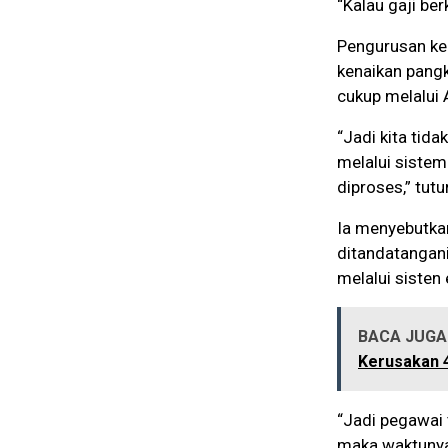
“Kalau gaji be
Pengurusan ke
kenaikan pangk
cukup melalui 
“Jadi kita tid
melalui sistem
diproses,” tutu
Ia menyebutka
ditandatangan
melalui sisten 
BACA JUGA 
Kerusakan 
“Jadi pegawai 
maka waktunya 