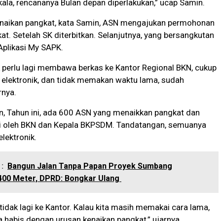
rkala, rencananya Bulan depan diperlakukan,” ucap Samin.
naikan pangkat, kata Samin, ASN mengajukan permohonan
at. Setelah SK diterbitkan. Selanjutnya, yang bersangkutan
Aplikasi My SAPK.
ak perlu lagi membawa berkas ke Kantor Regional BKN, cukup
 elektronik, dan tidak memakan waktu lama, sudah
rnya.
n, Tahun ini, ada 600 ASN yang menaikkan pangkat dan
i oleh BKN dan Kepala BKPSDM. Tandatangan, semuanya
elektronik.
:
Bangun Jalan Tanpa Papan Proyek Sumbang
400 Meter, DPRD: Bongkar Ulang
tidak lagi ke Kantor. Kalau kita masih memakai cara lama,
habis dengan urusan kenaikan pangkat,” ujarnya.