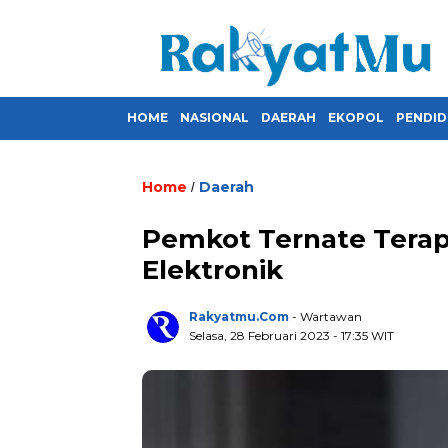
HOME
NASIONAL
DAERAH
EKOPOL
PENDID
Home
Daerah
/
Pemkot Ternate Terap
Elektronik
Rakyatmu.com
- Wartawan
Selasa, 28 Februari 2023
- 17:35 WIT