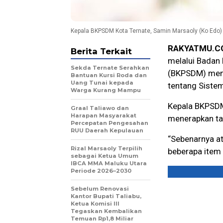
Kepala BKPSDM Kota Ternate, Samin Marsaoly (Ko Edo)
RAKYATMU.C
Berita Terkait
melalui Bada
Sekda Ternate Serahkan
(BKPSDM) meni
Bantuan Kursi Roda dan
Uang Tunai kepada
tentang Sistem
Warga Kurang Mampu
Kepala BKPSDM
Graal Taliawo dan
Harapan Masyarakat
menerapkan ta
Percepatan Pengesahan
RUU Daerah Kepulauan
“Sebenarnya at
Rizal Marsaoly Terpilih
beberapa item 
sebagai Ketua Umum
IBCA MMA Maluku Utara
Periode 2026–2030
Sebelum Renovasi
Kantor Bupati Taliabu,
Ketua Komisi III
Tegaskan Kembalikan
Temuan Rp1,8 Miliar