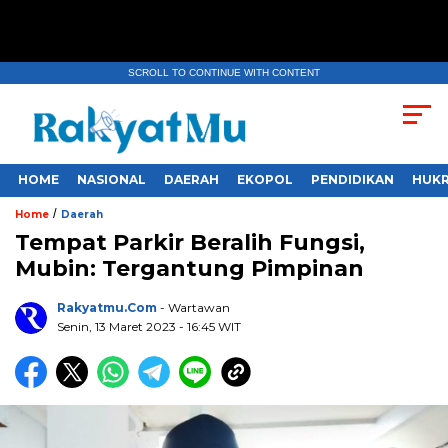
SCROLL TO CONTINUE WITH CONTENT
HOME
NASIONAL
DAERAH
EKOPOL
PENDIDIKAN
HUKR
/
Home
Daerah
Tempat Parkir Beralih Fungsi,
Mubin: Tergantung Pimpinan
Rakyatmu.com
- Wartawan
Senin, 13 Maret 2023
- 16:45 WIT