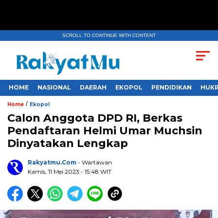
SCROLL TO CONTINUE WITH CONTENT
HOME
NASIONAL
DAERAH
EKOPOL
PENDIDIKAN
HUKR
/
Home
Ekopol
Calon Anggota DPD RI, Berkas
Pendaftaran Helmi Umar Muchsin
Dinyatakan Lengkap
Rakyatmu.com
- Wartawan
Kamis, 11 Mei 2023
- 15:48 WIT