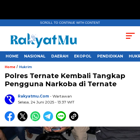
SCROLL TO CONTINUE WITH CONTENT
HOME
NASIONAL
DAERAH
EKOPOL
PENDIDIKAN
HUKR
/
Home
Hukrim
Polres Ternate Kembali Tangkap
Pengguna Narkoba di Ternate
Rakyatmu.com
- Wartawan
Selasa, 24 Juni 2025
- 13:37 WIT