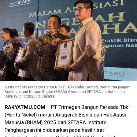
Sustainability Manager Harita Nickel, Alexander Lieman, menerima piagam
Business and Human Rights (BHAM) Award dari SETARA Institute pada
Rabu (26/11/2025) di Jakarta.
RAKYATMU.COM
– PT Trimegah Bangun Persada Tbk
(Harita Nickel) meraih Anugerah Bisnis dan Hak Asasi
Manusia (BHAM) 2025 dari SETARA Institute.
Penghargaan ini didasarkan pada hasil riset