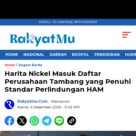
SCROLL TO CONTINUE WITH CONTENT
HOME
NASIONAL
DAERAH
EKOPOL
PENDIDIKAN
HUKR
/
Home
Ragam Berita
Harita Nickel Masuk Daftar
Perusahaan Tambang yang Penuhi
Standar Perlindungan HAM
Rakyatmu.com
- Wartawan
Kamis, 4 Desember 2025
- 11:43 WIT