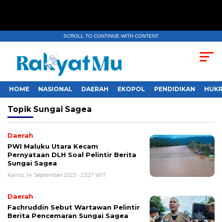
SCROLL TO CONTINUE WITH CONTENT
HOME
NASIONAL
DAERAH
EKOPOL
PENDIDIKAN
HUKR
Topik
Sungai Sagea
Daerah
PWI Maluku Utara Kecam
Pernyataan DLH Soal Pelintir Berita
Sungai Sagea
Kamis, 14 September 2023 - 23:27 WIT
Daerah
Fachruddin Sebut Wartawan Pelintir
Berita Pencemaran Sungai Sagea