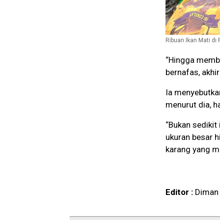
Ribuan Ikan Mati di 
“Hingga membua
bernafas, akhir
Ia menyebutkan
menurut dia, h
“Bukan sedikit
ukuran besar hi
karang yang ma
Editor :
Diman