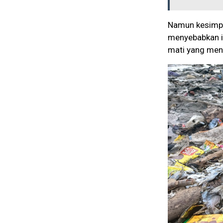
Namun kesimpu
menyebabkan ika
mati yang meng