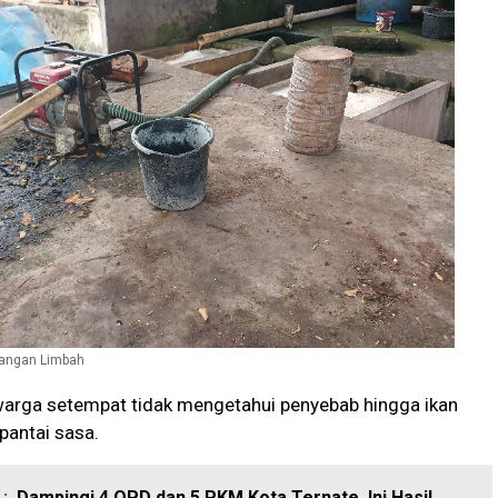
angan Limbah
warga setempat tidak mengetahui penyebab hingga ikan
 pantai sasa.
:
Dampingi 4 OPD dan 5 PKM Kota Ternate, Ini Hasil