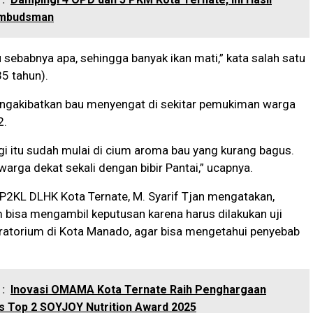
Ombudsman
hu sebabnya apa, sehingga banyak ikan mati,” kata salah satu
35 tahun).
mengakibatkan bau menyengat di sekitar pemukiman warga
2.
gi itu sudah mulai di cium aroma bau yang kurang bagus.
arga dekat sekali dengan bibir Pantai,” ucapnya.
P2KL DLHK Kota Ternate, M. Syarif Tjan mengatakan,
 bisa mengambil keputusan karena harus dilakukan uji
oratorium di Kota Manado, agar bisa mengetahui penyebab
:
Inovasi OMAMA Kota Ternate Raih Penghargaan
is Top 2 SOYJOY Nutrition Award 2025