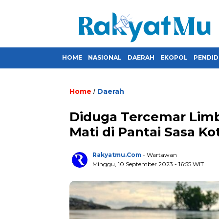
HOME
NASIONAL
DAERAH
EKOPOL
PENDID
Home
Daerah
/
Diduga Tercemar Limb
Mati di Pantai Sasa Ko
Rakyatmu.com
- Wartawan
Minggu, 10 September 2023
- 16:55 WIT