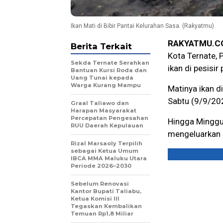
Ikan Mati di Bibir Pantai Kelurahan Sasa. (Rakyatmu)
RAKYATMU.C
Berita Terkait
Kota Ternate, 
Sekda Ternate Serahkan
ikan di pesisi
Bantuan Kursi Roda dan
Uang Tunai kepada
Warga Kurang Mampu
Matinya ikan d
Sabtu (9/9/20
Graal Taliawo dan
Harapan Masyarakat
Percepatan Pengesahan
Hingga Minggu
RUU Daerah Kepulauan
mengeluarkan 
Rizal Marsaoly Terpilih
sebagai Ketua Umum
IBCA MMA Maluku Utara
Periode 2026–2030
Sebelum Renovasi
Kantor Bupati Taliabu,
Ketua Komisi III
Tegaskan Kembalikan
Temuan Rp1,8 Miliar