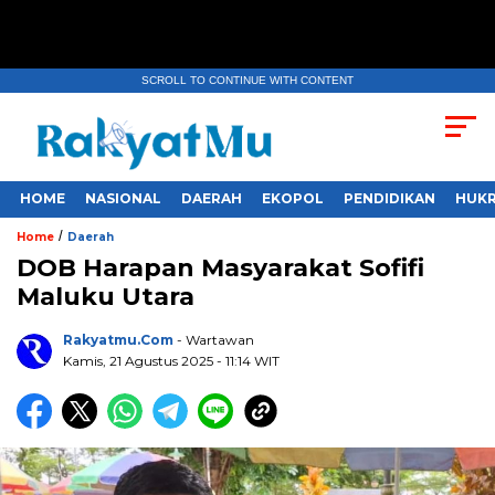
SCROLL TO CONTINUE WITH CONTENT
HOME
NASIONAL
DAERAH
EKOPOL
PENDIDIKAN
HUKR
/
Home
Daerah
DOB Harapan Masyarakat Sofifi
Maluku Utara
Rakyatmu.com
- Wartawan
Kamis, 21 Agustus 2025
- 11:14 WIT