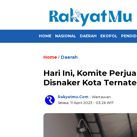
HOME
NASIONAL
DAERAH
EKOPOL
PENDID
Home
Daerah
/
Hari Ini, Komite Perj
Disnaker Kota Ternate
Rakyatmu.com
- Wartawan
Selasa, 11 April 2023
- 03:26 WIT