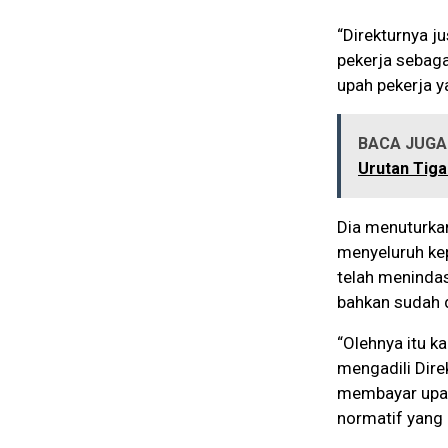
“Direkturnya j
pekerja sebag
upah pekerja y
BACA JUGA 
Urutan Tiga
Dia menuturkan
menyeluruh ke
telah menindas
bahkan sudah d
“Olehnya itu k
mengadili Dir
membayar upah
normatif yang 