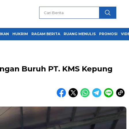
IKAN
HUKRIM
RAGAM BERITA
RUANG MENULIS
PROMOSI
VID
uangan Buruh PT. KMS Kepung