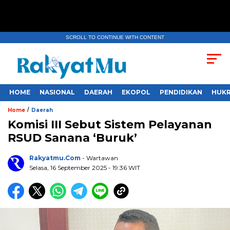
SCROLL TO CONTINUE WITH CONTENT
HOME
NASIONAL
DAERAH
EKOPOL
PENDIDIKAN
HUKR
/
Home
Daerah
Komisi III Sebut Sistem Pelayanan
RSUD Sanana ‘Buruk’
Rakyatmu.com
- Wartawan
Selasa, 16 September 2025
- 19:36 WIT