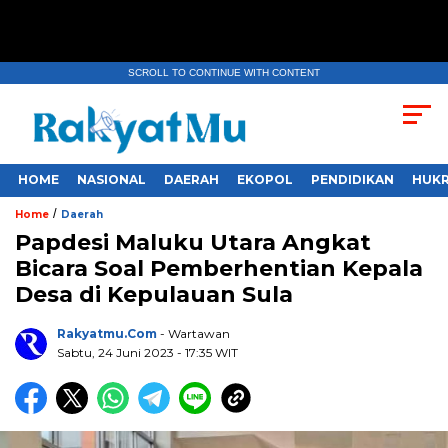
SCROLL TO CONTINUE WITH CONTENT
HOME
NASIONAL
DAERAH
EKOPOL
PENDIDIKAN
HUKR
/
Home
Daerah
Papdesi Maluku Utara Angkat
Bicara Soal Pemberhentian Kepala
Desa di Kepulauan Sula
Rakyatmu.com
- Wartawan
Sabtu, 24 Juni 2023
- 17:35 WIT