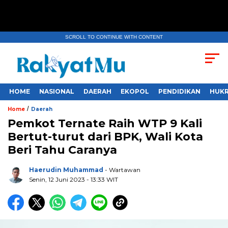
SCROLL TO CONTINUE WITH CONTENT
HOME
NASIONAL
DAERAH
EKOPOL
PENDIDIKAN
HUKR
/
Home
Daerah
Pemkot Ternate Raih WTP 9 Kali
Bertut-turut dari BPK, Wali Kota
Beri Tahu Caranya
Haerudin Muhammad
- Wartawan
Senin, 12 Juni 2023
- 13:33 WIT