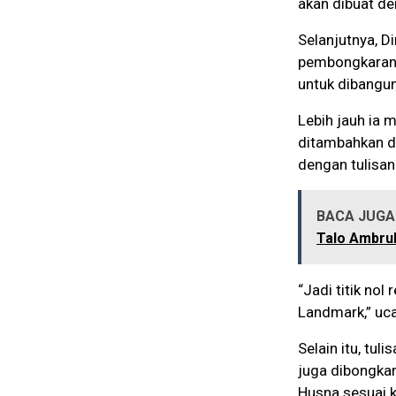
akan dibuat de
Selanjutnya, 
pembongkaran 
untuk dibangun
Lebih jauh ia 
ditambahkan de
dengan tulisan
BACA JUGA 
Talo Ambr
“Jadi titik nol
Landmark,” uc
Selain itu, tu
juga dibongka
Husna sesuai 