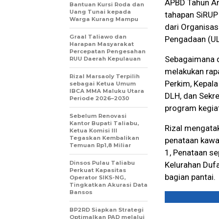
APBD Tahun An
Bantuan Kursi Roda dan
Uang Tunai kepada
tahapan SiRUP
Warga Kurang Mampu
dari Organisas
Graal Taliawo dan
Pengadaan (UL
Harapan Masyarakat
Percepatan Pengesahan
Sebagaimana d
RUU Daerah Kepulauan
melakukan rapa
Rizal Marsaoly Terpilih
Perkim, Kepala
sebagai Ketua Umum
IBCA MMA Maluku Utara
DLH, dan Sekre
Periode 2026–2030
program kegia
Sebelum Renovasi
Kantor Bupati Taliabu,
Rizal mengatak
Ketua Komisi III
Tegaskan Kembalikan
penataan kawa
Temuan Rp1,8 Miliar
1, Penataan se
Dinsos Pulau Taliabu
Kelurahan Duf
Perkuat Kapasitas
bagian pantai.
Operator SIKS-NG,
Tingkatkan Akurasi Data
Bansos
BP2RD Siapkan Strategi
Optimalkan PAD melalui