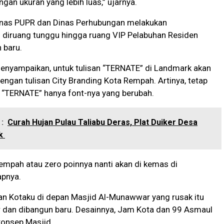
ngan ukuran yang lebih luas,” ujarnya.
Dinas PUPR dan Dinas Perhubungan melakukan
diruang tunggu hingga ruang VIP Pelabuhan Residen
 baru.
menyampaikan, untuk tulisan “TERNATE” di Landmark akan
ngan tulisan City Branding Kota Rempah. Artinya, tetap
 “TERNATE” hanya font-nya yang berubah.
:
Curah Hujan Pulau Taliabu Deras, Plat Duiker Desa
uk
 rempah atau zero poinnya nanti akan di kemas di
apnya.
lisan Kotaku di depan Masjid Al-Munawwar yang rusak itu
r dan dibangun baru. Desainnya, Jam Kota dan 99 Asmaul
konsep Masjid.