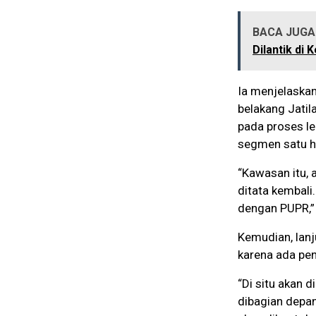
BACA JUGA 
Dilantik di
Ia menjelaska
belakang Jati
pada proses le
segmen satu h
“Kawasan itu, 
ditata kembali.
dengan PUPR,” 
Kemudian, lanju
karena ada pen
“Di situ akan 
dibagian depan