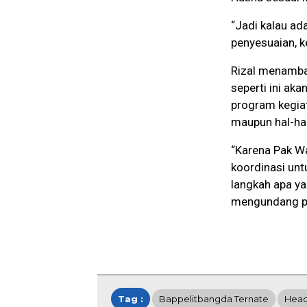
“Jadi kalau ad
penyesuaian, k
Rizal menambah
seperti ini ak
program kegiat
maupun hal-hal
“Karena Pak Wa
koordinasi unt
langkah apa yan
mengundang pi
Tag :
Bappelitbangda Ternate
Head