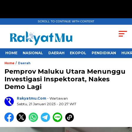
SCROLL TO CONTINUE WITH CONTENT
HOME
NASIONAL
DAERAH
EKOPOL
PENDIDIKAN
HUKR
/
Home
Daerah
Pemprov Maluku Utara Menunggu
Investigasi Inspektorat, Nakes
Demo Lagi
Rakyatmu.com
- Wartawan
Sabtu, 21 Januari 2023
- 20:27 WIT