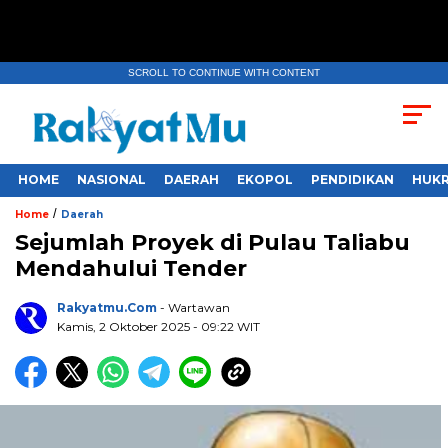
SCROLL TO CONTINUE WITH CONTENT
HOME
NASIONAL
DAERAH
EKOPOL
PENDIDIKAN
HUKR
/
Home
Daerah
Sejumlah Proyek di Pulau Taliabu
Mendahului Tender
Rakyatmu.com
- Wartawan
Kamis, 2 Oktober 2025
- 09:22 WIT