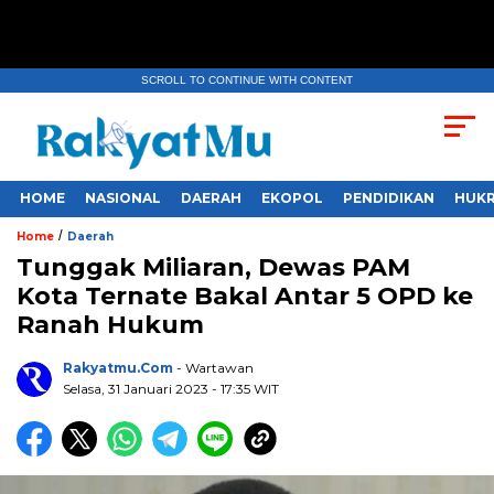
SCROLL TO CONTINUE WITH CONTENT
HOME
NASIONAL
DAERAH
EKOPOL
PENDIDIKAN
HUKR
/
Home
Daerah
Tunggak Miliaran, Dewas PAM
Kota Ternate Bakal Antar 5 OPD ke
Ranah Hukum
Rakyatmu.com
- Wartawan
Selasa, 31 Januari 2023
- 17:35 WIT