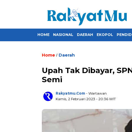
HOME
NASIONAL
DAERAH
EKOPOL
PENDID
Home
Daerah
/
Upah Tak Dibayar, SP
Semi
Rakyatmu.com
- Wartawan
Kamis, 2 Februari 2023
- 20:36 WIT