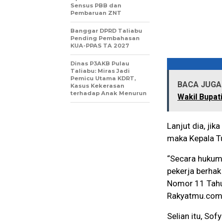
Sensus PBB dan
Pembaruan ZNT
Banggar DPRD Taliabu
Pending Pembahasan
KUA-PPAS TA 2027
Dinas P3AKB Pulau
Taliabu: Miras Jadi
Pemicu Utama KDRT,
BACA JUGA 
Kasus Kekerasan
terhadap Anak Menurun
Wakil Bupat
Lanjut dia, ji
maka Kepala T
“Secara hukum
pekerja berha
Nomor 11 Tahun
Rakyatmu.com 
Selian itu, So