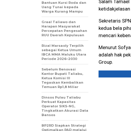
Salam Tamael 
Bantuan Kursi Roda dan
Uang Tunai kepada
ketidakjelasan
Warga Kurang Mampu
Sekretaris SP
Graal Taliawo dan
Harapan Masyarakat
kedua bela pih
Percepatan Pengesahan
mencari keben
RUU Daerah Kepulauan
Rizal Marsaoly Terpilih
Menurut Sofyan
sebagai Ketua Umum
adalah hak pek
IBCA MMA Maluku Utara
Periode 2026–2030
Group.
Sebelum Renovasi
Kantor Bupati Taliabu,
Ketua Komisi III
Tegaskan Kembalikan
Temuan Rp1,8 Miliar
Dinsos Pulau Taliabu
Perkuat Kapasitas
Operator SIKS-NG,
Tingkatkan Akurasi Data
Bansos
BP2RD Siapkan Strategi
Optimalkan PAD melalui