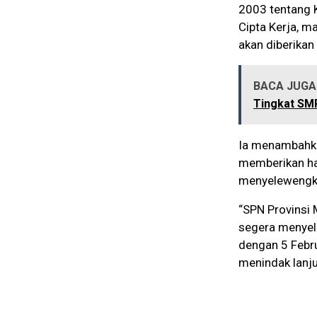
2003 tentang 
Cipta Kerja, m
akan diberikan
BACA JUGA 
Tingkat SM
Ia menambahka
memberikan hak
menyelewengka
“SPN Provinsi
segera menyele
dengan 5 Febru
menindak lanju