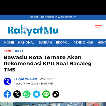
SCROLL TO CONTINUE WITH CONTENT
HOME
NASIONAL
DAERAH
EKOPOL
PENDIDIKAN
HUKR
/
Home
Ekopol
Bawaslu Kota Ternate Akan
Rekomendasi KPU Soal Bacaleg
TMS
Rakyatmu.com
- Wartawan
Rabu, 17 Mei 2023
- 16:56 WIT