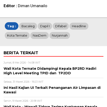
Editor :
Diman Umanailo
Tag :
Bacaleg
Dapil I
Difabel
Headline
Kota Ternate
NasDem
Nurjannah
BERITA TERKAIT
Jumat, 8 Mei 2026 - 14:08 WIT
Wali Kota Ternate Didampingi Kepala BP2RD Hadiri
High Level Meeting TPID dan TP2DD
Selasa, 31 Maret 2026 - 19:23 WIT
Ini Hasil Kajian UI Terkait Penanganan Air Limpasan di
Kawasi
Senin, 9 Maret 2026 - 20:18 WIT
Wali Kota – Wawali Tidore Terima Kunjungan Kepala