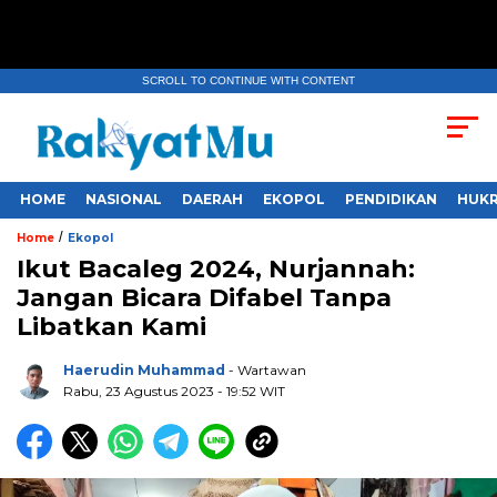
SCROLL TO CONTINUE WITH CONTENT
HOME
NASIONAL
DAERAH
EKOPOL
PENDIDIKAN
HUKR
/
Home
Ekopol
Ikut Bacaleg 2024, Nurjannah:
Jangan Bicara Difabel Tanpa
Libatkan Kami
Haerudin Muhammad
- Wartawan
Rabu, 23 Agustus 2023
- 19:52 WIT