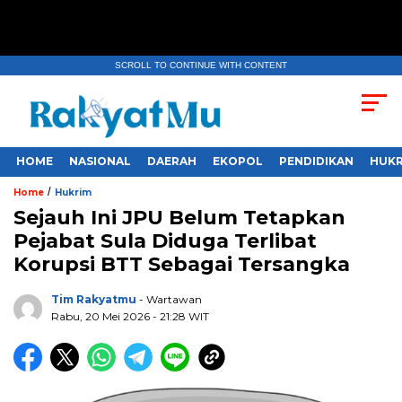
SCROLL TO CONTINUE WITH CONTENT
HOME
NASIONAL
DAERAH
EKOPOL
PENDIDIKAN
HUKR
/
Home
Hukrim
Sejauh Ini JPU Belum Tetapkan
Pejabat Sula Diduga Terlibat
Korupsi BTT Sebagai Tersangka
Tim Rakyatmu
- Wartawan
Rabu, 20 Mei 2026
- 21:28 WIT