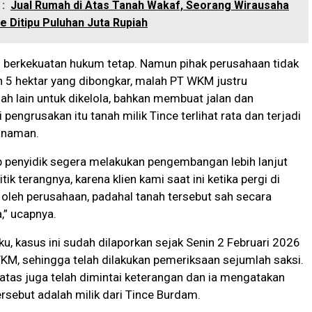
:
Jual Rumah di Atas Tanah Wakaf, Seorang Wirausaha
e Ditipu Puluhan Juta Rupiah
h berkekuatan hukum tetap. Namun pihak perusahaan tidak
an 5 hektar yang dibongkar, malah PT WKM justru
h lain untuk dikelola, bahkan membuat jalan dan
 pengrusakan itu tanah milik Tince terlihat rata dan terjadi
anaman.
p penyidik segera melakukan pengembangan lebih lanjut
tik terangnya, karena klien kami saat ini ketika pergi di
 oleh perusahaan, padahal tanah tersebut sah secara
,” ucapnya.
u, kasus ini sudah dilaporkan sejak Senin 2 Februari 2026
KM, sehingga telah dilakukan pemeriksaan sejumlah saksi.
atas juga telah dimintai keterangan dan ia mengatakan
rsebut adalah milik dari Tince Burdam.