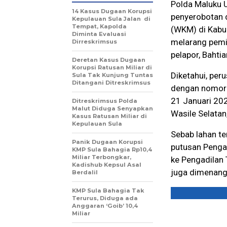
Polda Maluku 
14 Kasus Dugaan Korupsi
penyerobotan 
Kepulauan Sula Jalan di
Tempat, Kapolda
(WKM) di Kabu
Diminta Evaluasi
melarang pemil
Dirreskrimsus
pelapor, Bahti
Deretan Kasus Dugaan
Korupsi Ratusan Miliar di
Diketahui, per
Sula Tak Kunjung Tuntas
Ditangani Ditreskrimsus
dengan nomor:
21 Januari 202
Ditreskrimsus Polda
Malut Diduga Senyapkan
Wasile Selatan
Kasus Ratusan Miliar di
Kepulauan Sula
Sebab lahan te
Panik Dugaan Korupsi
putusan Pengad
KMP Sula Bahagia Rp10,4
Miliar Terbongkar,
ke Pengadilan
Kadishub Kepsul Asal
juga dimenangk
Berdalil
KMP Sula Bahagia Tak
Terurus, Diduga ada
Anggaran ‘Goib’ 10,4
Miliar