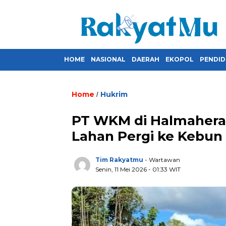
HOME
NASIONAL
DAERAH
EKOPOL
PENDID
Home
Hukrim
/
PT WKM di Halmahera 
Lahan Pergi ke Kebun
Tim Rakyatmu
- Wartawan
Senin, 11 Mei 2026
- 01:33 WIT