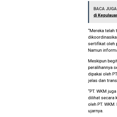
BACA JUGA 
di Kepulaua
“Mereka telah 
dikoordinasikan
sertifikat ole
Namun informas
Meskipun begitu
peralihannya s
dipakai oleh P
jelas dan tran
“PT. WKM juga 
dilihat secara
oleh PT. WKM. 
ujarnya.