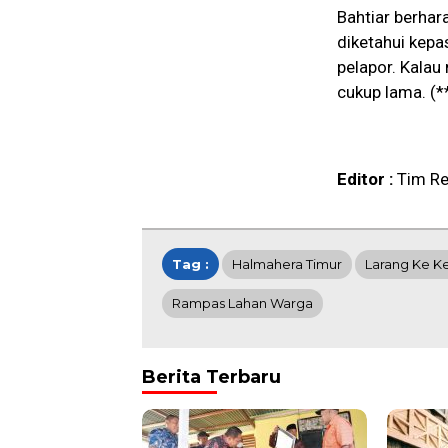
Bahtiar berhar
diketahui kepa
pelapor. Kalau
cukup lama. (*
Editor :
Tim Re
Tag :
Halmahera Timur
Larang Ke K
Rampas Lahan Warga
Berita Terbaru