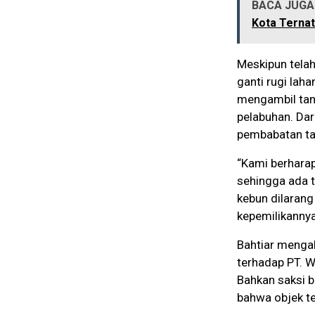
BACA JUGA 
Kota Ternat
Meskipun tela
ganti rugi lah
mengambil tana
pelabuhan. Dari
pembabatan t
“Kami berhara
sehingga ada ti
kebun dilarang
kepemilikannya
Bahtiar mengak
terhadap PT. W
Bahkan saksi b
bahwa objek te