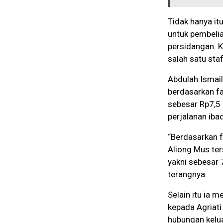
Tidak hanya it
untuk pembelia
persidangan. K
salah satu sta
Abdulah Ismai
berdasarkan f
sebesar Rp7,5 
perjalanan ibad
“Berdasarkan f
Aliong Mus ter
yakni sebesar 7
terangnya.
Selain itu ia 
kepada Agriati
hubungan kelu