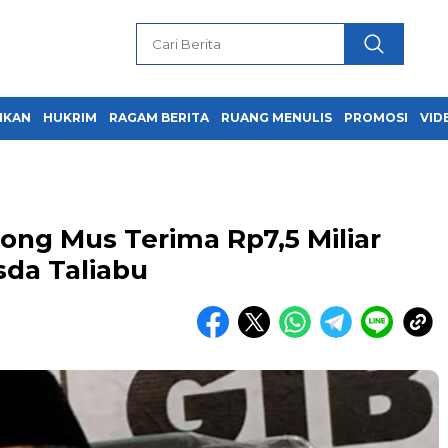
IKAN
HUKRIM
RAGAM BERITA
RUANG MENULIS
PROMOSI
VID
iong Mus Terima Rp7,5 Miliar
sda Taliabu