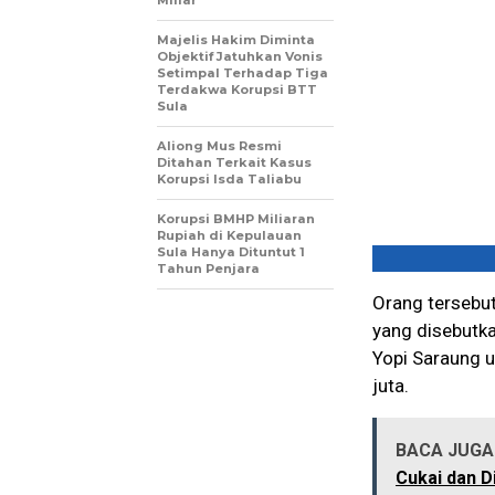
Miliar
Majelis Hakim Diminta
Objektif Jatuhkan Vonis
Setimpal Terhadap Tiga
Terdakwa Korupsi BTT
Sula
Aliong Mus Resmi
Ditahan Terkait Kasus
Korupsi Isda Taliabu
Korupsi BMHP Miliaran
Rupiah di Kepulauan
Sula Hanya Dituntut 1
Tahun Penjara
Orang tersebut
yang disebutka
Yopi Saraung u
juta.
BACA JUGA 
Cukai dan 