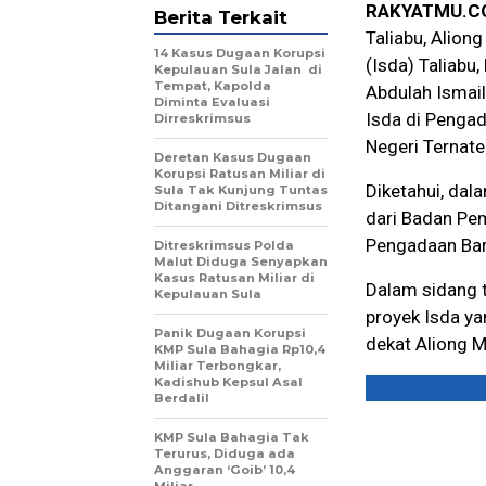
RAKYATMU.C
Berita Terkait
Taliabu, Alion
14 Kasus Dugaan Korupsi
(Isda) Taliabu
Kepulauan Sula Jalan di
Tempat, Kapolda
Abdulah Ismail
Diminta Evaluasi
Isda di Pengad
Dirreskrimsus
Negeri Ternate
Deretan Kasus Dugaan
Korupsi Ratusan Miliar di
Diketahui, dal
Sula Tak Kunjung Tuntas
Ditangani Ditreskrimsus
dari Badan Pe
Pengadaan Bar
Ditreskrimsus Polda
Malut Diduga Senyapkan
Kasus Ratusan Miliar di
Dalam sidang t
Kepulauan Sula
proyek Isda y
Panik Dugaan Korupsi
dekat Aliong M
KMP Sula Bahagia Rp10,4
Miliar Terbongkar,
Kadishub Kepsul Asal
Berdalil
KMP Sula Bahagia Tak
Terurus, Diduga ada
Anggaran ‘Goib’ 10,4