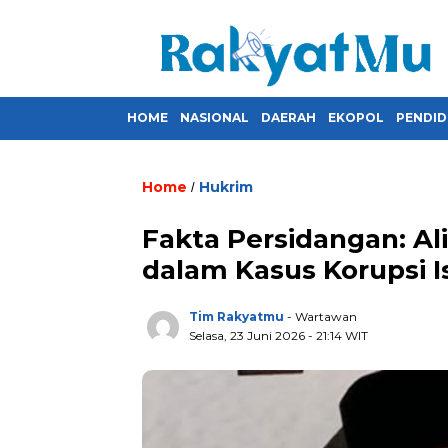
HOME
NASIONAL
DAERAH
EKOPOL
PENDID
Home
Hukrim
/
Fakta Persidangan: Al
dalam Kasus Korupsi I
Tim Rakyatmu
- Wartawan
Selasa, 23 Juni 2026
- 21:14 WIT