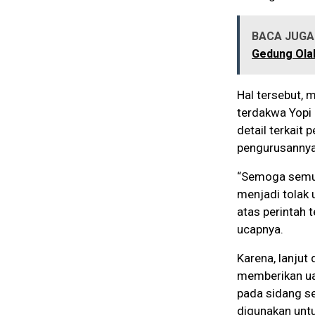
BACA JUGA 
Gedung Ola
Hal tersebut, 
terdakwa Yopi 
detail terkait
pengurusannya
“Semoga semua
menjadi tolak
atas perintah 
ucapnya.
Karena, lanjut
memberikan uan
pada sidang se
digunakan untu