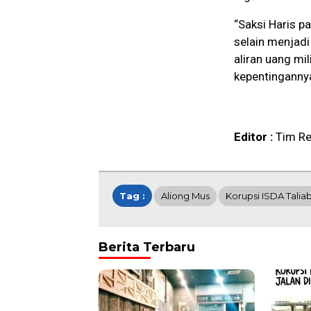
“Saksi Haris p
selain menjadi
aliran uang mil
kepentingannya
Editor :
Tim Re
Tag :
Aliong Mus
Korupsi ISDA Talia
Berita Terbaru