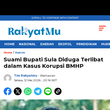
SCROLL TO CONTINUE WITH CONTENT
HOME
NASIONAL
DAERAH
EKOPOL
PENDIDIKAN
HUKR
/
Home
Hukrim
Suami Bupati Sula Diduga Terlibat
dalam Kasus Korupsi BMHP
Tim Rakyatmu
- Wartawan
Selasa, 12 Mei 2026
- 20:16 WIT