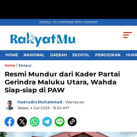
SCROLL TO CONTINUE WITH CONTENT
HOME
NASIONAL
DAERAH
EKOPOL
PENDIDIKAN
HUKR
/
Home
Ekopol
Resmi Mundur dari Kader Partai
Gerindra Maluku Utara, Wahda
Siap-siap di PAW
Haerudin Muhammad
- Wartawan
Selasa, 4 Juli 2023
- 15:34 WIT