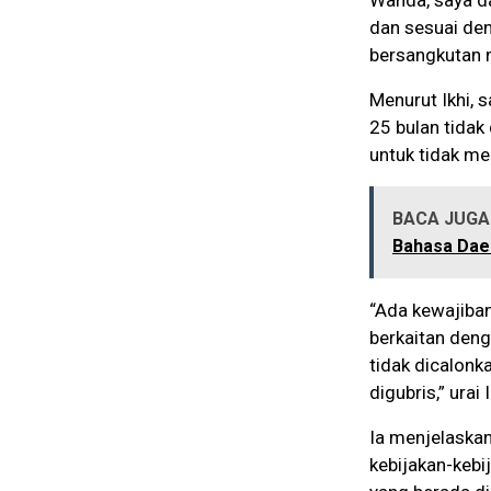
dan sesuai de
bersangkutan 
Menurut Ikhi, 
25 bulan tidak
untuk tidak me
BACA JUGA 
Bahasa Dae
“Ada kewajiban
berkaitan deng
tidak dicalonk
digubris,” urai 
Ia menjelaskan
kebijakan-kebi