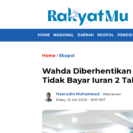
HOME
NASIONAL
DAERAH
EKOPOL
PENDID
Home
Ekopol
/
Wahda Diberhentikan 
Tidak Bayar Iuran 2 T
Haerudin Muhammad
- Wartawan
Rabu, 12 Juli 2023
- 16:51 WIT