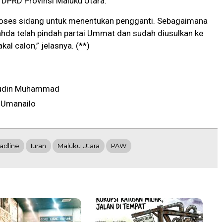
 DPRD Provinsi Maluku Utara.
proses sidang untuk menentukan pengganti. Sebagaimana
ahda telah pindah partai Ummat dan sudah diusulkan ke
al calon,” jelasnya. (**)
udin Muhammad
 Umanailo
adline
Iuran
Maluku Utara
PAW