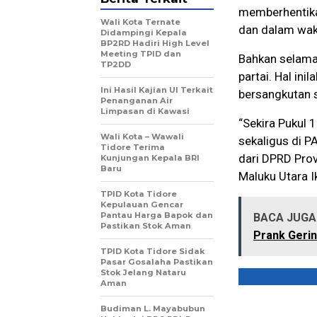
memberhentika
Wali Kota Ternate
dan dalam wakt
Didampingi Kepala
BP2RD Hadiri High Level
Meeting TPID dan
Bahkan selama
TP2DD
partai. Hal ini
Ini Hasil Kajian UI Terkait
bersangkutan s
Penanganan Air
Limpasan di Kawasi
“Sekira Pukul 
Wali Kota – Wawali
sekaligus di P
Tidore Terima
dari DPRD Prov
Kunjungan Kepala BRI
Baru
Maluku Utara I
TPID Kota Tidore
Kepulauan Gencar
Pantau Harga Bapok dan
BACA JUGA 
Pastikan Stok Aman
Prank Gerin
TPID Kota Tidore Sidak
Pasar Gosalaha Pastikan
Stok Jelang Nataru
Aman
Budiman L. Mayabubun