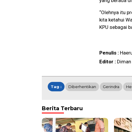
yang berada di
“Olehnya itu 
kita ketahui W
KPU sebagai bak
Penulis :
Haer
Editor :
Diman
Tag :
Diberhentikan
Gerindra
He
Berita Terbaru