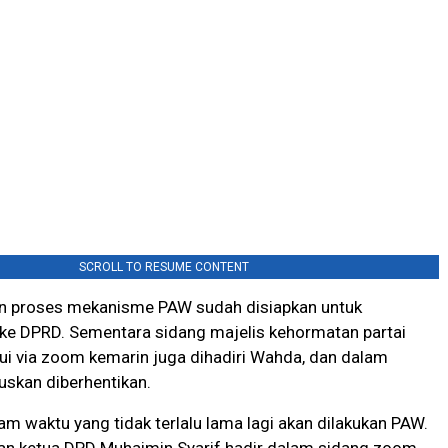
SCROLL TO RESUME CONTENT
n proses mekanisme PAW sudah disiapkan untuk
i ke DPRD. Sementara sidang majelis kehormatan partai
ui via zoom kemarin juga dihadiri Wahda, dan dalam
skan diberhentikan.
lam waktu yang tidak terlalu lama lagi akan dilakukan PAW.
an ketua DPD Muhaimin Syarif hadir dalam sidang zoom