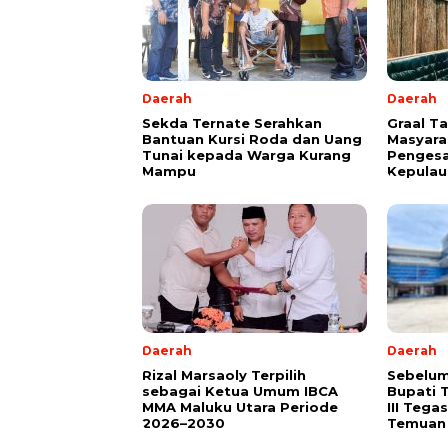
Daerah
Daerah
Sekda Ternate Serahkan
Graal T
Bantuan Kursi Roda dan Uang
Masyara
Tunai kepada Warga Kurang
Pengesa
Mampu
Kepulau
Daerah
Daerah
Rizal Marsaoly Terpilih
Sebelum
sebagai Ketua Umum IBCA
Bupati 
MMA Maluku Utara Periode
III Teg
2026–2030
Temuan 