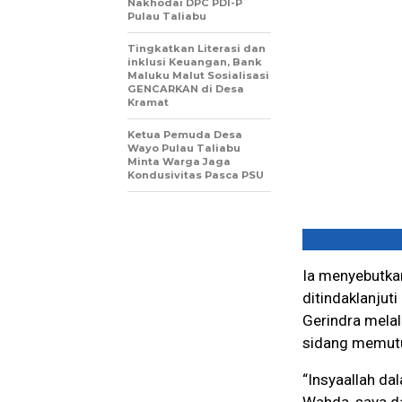
Nakhodai DPC PDI-P
Pulau Taliabu
Tingkatkan Literasi dan
inklusi Keuangan, Bank
Maluku Malut Sosialisasi
GENCARKAN di Desa
Kramat
Ketua Pemuda Desa
Wayo Pulau Taliabu
Minta Warga Jaga
Kondusivitas Pasca PSU
Ia menyebutka
ditindaklanjut
Gerindra melal
sidang memutu
“Insyaallah da
Wahda, saya d