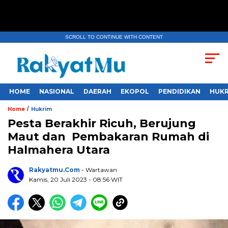
SCROLL TO CONTINUE WITH CONTENT
HOME
NASIONAL
DAERAH
EKOPOL
PENDIDIKAN
HUKR
/
Home
Hukrim
Pesta Berakhir Ricuh, Berujung
Maut dan Pembakaran Rumah di
Halmahera Utara
Rakyatmu.com
- Wartawan
Kamis, 20 Juli 2023
- 08:56 WIT