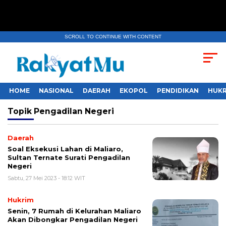
SCROLL TO CONTINUE WITH CONTENT
HOME
NASIONAL
DAERAH
EKOPOL
PENDIDIKAN
HUKR
Topik
Pengadilan Negeri
Daerah
Soal Eksekusi Lahan di Maliaro,
Sultan Ternate Surati Pengadilan
Negeri
Sabtu, 27 Mei 2023 - 18:12 WIT
Hukrim
Senin, 7 Rumah di Kelurahan Maliaro
Akan Dibongkar Pengadilan Negeri