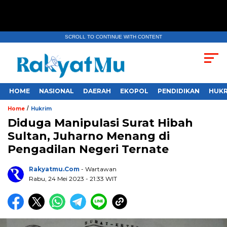
SCROLL TO CONTINUE WITH CONTENT
HOME
NASIONAL
DAERAH
EKOPOL
PENDIDIKAN
HUKR
/
Home
Hukrim
Diduga Manipulasi Surat Hibah
Sultan, Juharno Menang di
Pengadilan Negeri Ternate
Rakyatmu.com
- Wartawan
Rabu, 24 Mei 2023
- 21:33 WIT