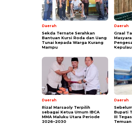
Daerah
Daerah
Sekda Ternate Serahkan
Graal T
Bantuan Kursi Roda dan Uang
Masyara
Tunai kepada Warga Kurang
Pengesa
Mampu
Kepulau
Daerah
Daerah
Rizal Marsaoly Terpilih
Sebelum
sebagai Ketua Umum IBCA
Bupati 
MMA Maluku Utara Periode
III Teg
2026–2030
Temuan 