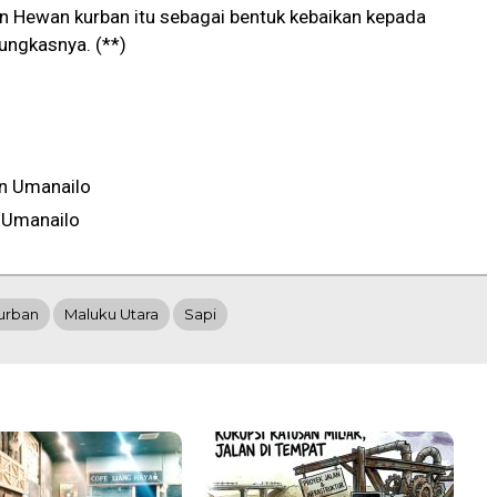
n Hewan kurban itu sebagai bentuk kebaikan kepada
ungkasnya. (**)
n Umanailo
 Umanailo
urban
Maluku Utara
Sapi