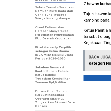
7 hewan kurban
Sekda Ternate Serahkan
Bantuan Kursi Roda dan
Tujuh Hewan ku
Uang Tunai kepada
Warga Kurang Mampu
kambing pada 
Graal Taliawo dan
Ketua Panitia 
Harapan Masyarakat
Percepatan Pengesahan
tersebut dibag
RUU Daerah Kepulauan
Kejaksaan Ting
Rizal Marsaoly Terpilih
sebagai Ketua Umum
IBCA MMA Maluku Utara
BACA JUGA 
Periode 2026–2030
Kategori Ni
Sebelum Renovasi
Kantor Bupati Taliabu,
Ketua Komisi III
Tegaskan Kembalikan
Temuan Rp1,8 Miliar
Dinsos Pulau Taliabu
Perkuat Kapasitas
Operator SIKS-NG,
Tingkatkan Akurasi Data
Bansos