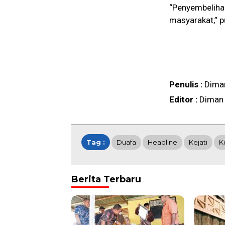
“Penyembeliha
masyarakat,” p
Penulis :
Dima
Editor :
Diman
Tag :
Duafa
Headline
Kejati
K
Berita Terbaru