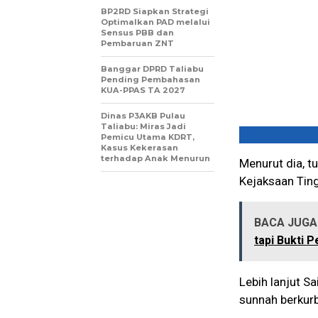
BP2RD Siapkan Strategi
Optimalkan PAD melalui
Sensus PBB dan
Pembaruan ZNT
Banggar DPRD Taliabu
Pending Pembahasan
KUA-PPAS TA 2027
Dinas P3AKB Pulau
Taliabu: Miras Jadi
Pemicu Utama KDRT,
Kasus Kekerasan
terhadap Anak Menurun
Menurut dia, t
Kejaksaan Tin
BACA JUGA 
tapi Bukti
Lebih lanjut S
sunnah berkurb