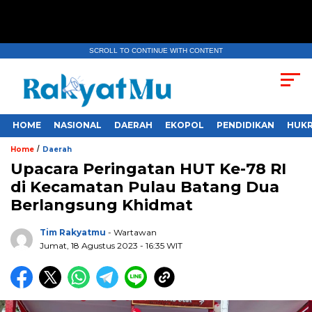
SCROLL TO CONTINUE WITH CONTENT
HOME
NASIONAL
DAERAH
EKOPOL
PENDIDIKAN
HUKR
/
Home
Daerah
Upacara Peringatan HUT Ke-78 RI
di Kecamatan Pulau Batang Dua
Berlangsung Khidmat
Tim Rakyatmu
- Wartawan
Jumat, 18 Agustus 2023
- 16:35 WIT