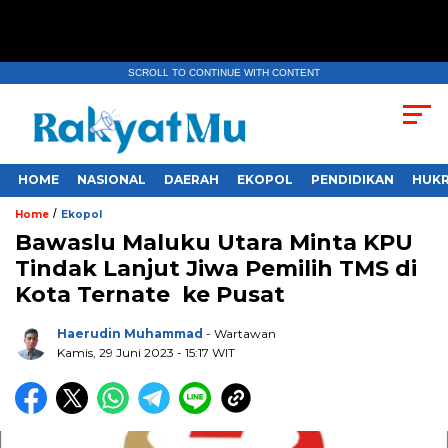
SCROLL TO CONTINUE WITH CONTENT
HOME
NASIONAL
DAERAH
EKOPOL
PENDIDIKAN
HUKR
/
Home
Ekopol
Bawaslu Maluku Utara Minta KPU
Tindak Lanjut Jiwa Pemilih TMS di
Kota Ternate ke Pusat
Haerudin Muhammad
- Wartawan
Kamis, 29 Juni 2023
- 15:17 WIT