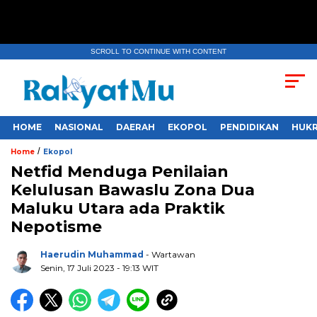
SCROLL TO CONTINUE WITH CONTENT
HOME
NASIONAL
DAERAH
EKOPOL
PENDIDIKAN
HUKR
/
Home
Ekopol
Netfid Menduga Penilaian
Kelulusan Bawaslu Zona Dua
Maluku Utara ada Praktik
Nepotisme
Haerudin Muhammad
- Wartawan
Senin, 17 Juli 2023
- 19:13 WIT