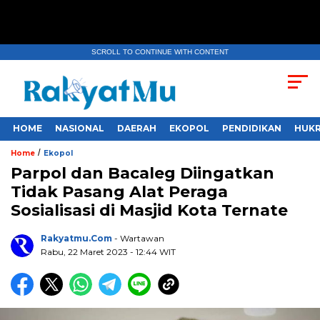
SCROLL TO CONTINUE WITH CONTENT
HOME
NASIONAL
DAERAH
EKOPOL
PENDIDIKAN
HUKR
/
Home
Ekopol
Parpol dan Bacaleg Diingatkan
Tidak Pasang Alat Peraga
Sosialisasi di Masjid Kota Ternate
Rakyatmu.com
- Wartawan
Rabu, 22 Maret 2023
- 12:44 WIT