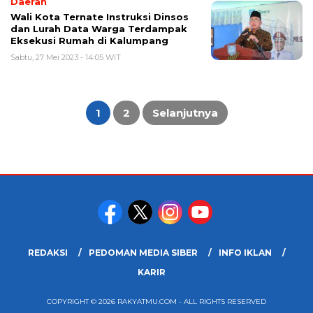
Daerah
Wali Kota Ternate Instruksi Dinsos
dan Lurah Data Warga Terdampak
Eksekusi Rumah di Kalumpang
Sabtu, 27 Mei 2023 - 14:05 WIT
Paginasi
pos
1
2
Selanjutnya
REDAKSI
PEDOMAN MEDIA SIBER
INFO IKLAN
KARIR
COPYRIGHT © 2026 RAKYATMU.COM - ALL RIGHTS RESERVED