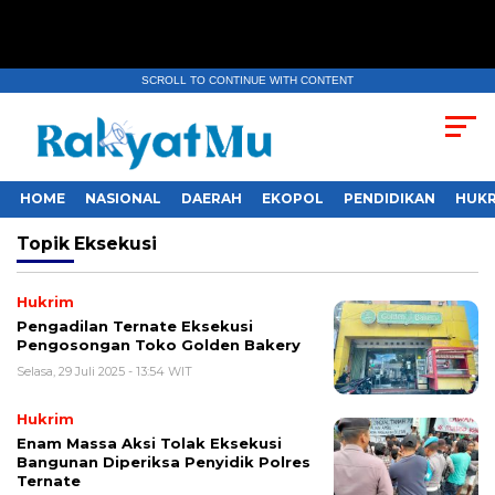
SCROLL TO CONTINUE WITH CONTENT
HOME
NASIONAL
DAERAH
EKOPOL
PENDIDIKAN
HUKR
Topik
Eksekusi
Hukrim
Pengadilan Ternate Eksekusi
Pengosongan Toko Golden Bakery
Selasa, 29 Juli 2025 - 13:54 WIT
Hukrim
Enam Massa Aksi Tolak Eksekusi
Bangunan Diperiksa Penyidik Polres
Ternate