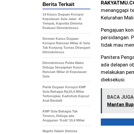
RAKYATMU.
Berita Terkait
menanggapi te
14 Kasus Dugaan Korupsi
Kelurahan Mal
Kepulauan Sula Jalan di
Tempat, Kapolda Diminta
Evaluasi Dirreskrimsus
Pengajuan kon
persidangan. 
Deretan Kasus Dugaan
Korupsi Ratusan Miliar di Sula
tidak mau mene
Tak Kunjung Tuntas Ditangani
Ditreskrimsus
Panitera Peng
Ditreskrimsus Polda Malut
ada delapan ob
Diduga Senyapkan Kasus
melakukan pemb
Ratusan Miliar di Kepulauan
Sula
dieksekusi.
Panik Dugaan Korupsi KMP
Sula Bahagia Rp10,4 Miliar
Terbongkar, Kadishub Kepsul
BACA JUGA 
Asal Berdalil
Mantan Bupa
KMP Sula Bahagia Tak
Terurus, Diduga ada
Anggaran ‘Goib’ 10,4 Miliar
Majelis Hakim Diminta