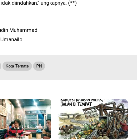
tidak diindahkan,” ungkapnya. (**)
udin Muhammad
 Umanailo
Kota Ternate
PN