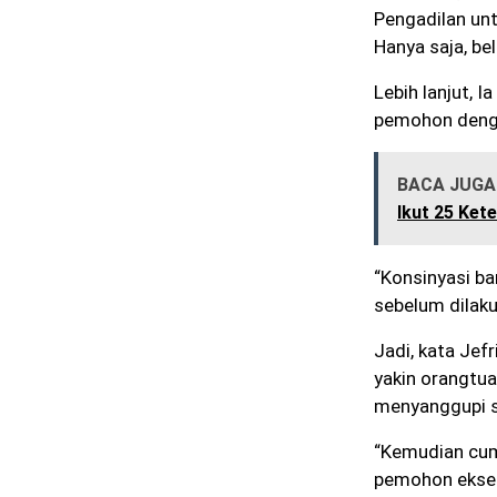
Pengadilan un
Hanya saja, be
Lebih lanjut, 
pemohon denga
BACA JUGA 
Ikut 25 Ket
“Konsinyasi ba
sebelum dilaku
Jadi, kata Je
yakin orangtua
menyanggupi s
“Kemudian cum
pemohon eksek