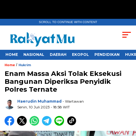
SCROLL TO CONTINUE WITH CONTENT
HOME
NASIONAL
DAERAH
EKOPOL
PENDIDIKAN
HUKR
/
Home
Hukrim
Enam Massa Aksi Tolak Eksekusi
Bangunan Diperiksa Penyidik
Polres Ternate
Haerudin Muhammad
- Wartawan
Senin, 10 Juli 2023
- 18:58 WIT