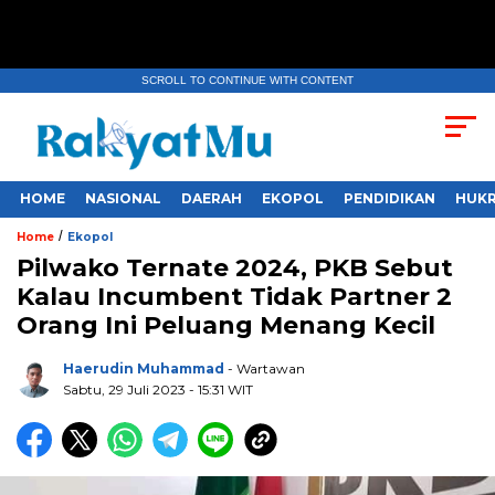
SCROLL TO CONTINUE WITH CONTENT
HOME
NASIONAL
DAERAH
EKOPOL
PENDIDIKAN
HUKR
/
Home
Ekopol
Pilwako Ternate 2024, PKB Sebut
Kalau Incumbent Tidak Partner 2
Orang Ini Peluang Menang Kecil
Haerudin Muhammad
- Wartawan
Sabtu, 29 Juli 2023
- 15:31 WIT