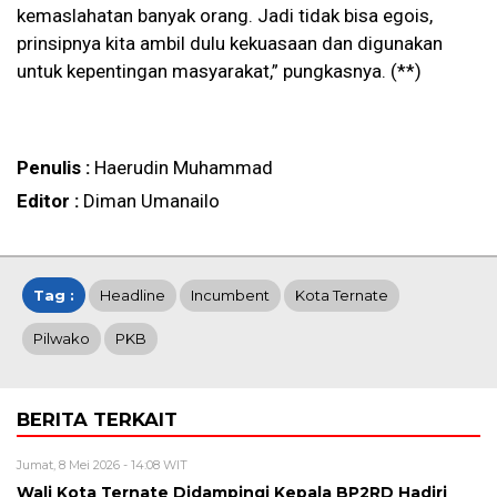
kemaslahatan banyak orang. Jadi tidak bisa egois,
prinsipnya kita ambil dulu kekuasaan dan digunakan
untuk kepentingan masyarakat,” pungkasnya. (**)
Penulis :
Haerudin Muhammad
Editor :
Diman Umanailo
Tag :
Headline
Incumbent
Kota Ternate
Pilwako
PKB
BERITA TERKAIT
Jumat, 8 Mei 2026 - 14:08 WIT
Wali Kota Ternate Didampingi Kepala BP2RD Hadiri