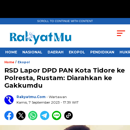
SCROLL TO CONTINUE WITH CONTENT
HOME
NASIONAL
DAERAH
EKOPOL
PENDIDIKAN
HUKR
/
Home
Ekopol
RSD Lapor DPD PAN Kota Tidore ke
Polresta, Rustam: Diarahkan ke
Gakkumdu
Rakyatmu.com
- Wartawan
Kamis, 7 September 2023
- 17:39 WIT