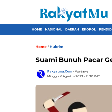
HOME
NASIONAL
DAERAH
EKOPOL
PENDID
Home
Hukrim
/
Suami Bunuh Pacar Gel
Rakyatmu.com
- Wartawan
Minggu, 6 Agustus 2023
- 21:30 WIT