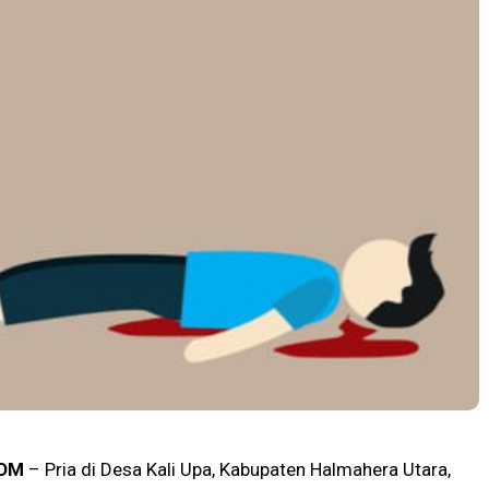
OM
– Pria di Desa Kali Upa, Kabupaten Halmahera Utara,