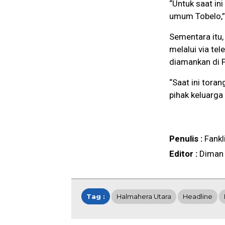
“Untuk saat in
umum Tobelo,” 
Sementara itu
melalui via te
diamankan di P
“Saat ini tora
pihak keluarga 
Penulis :
Fankl
Editor :
Diman
Tag :
Halmahera Utara
Headline