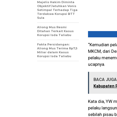
Majelis Hakim Diminta
Objektif Jatuhkan Vonis
Setimpal Terhadap Tiga
Terdakwa Korupsi BTT
Sula
Aliong Mus Resmi
Ditahan Terkait Kasus
Korupsi Isda Taliabu
“Kemudian pela
Fakta Persidangan:
Aliong Mus Terima Rp7,5
MKCM, dari De
Miliar dalam Kasus
Korupsi Isda Taliabu
pelaku menemu
ucapnya.
BACA JUGA 
Kabupaten P
Kata dia, YW m
pelaku langsu
sebilah pisau 