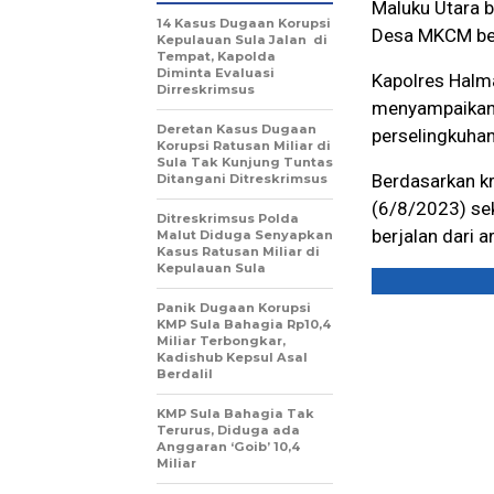
Maluku Utara b
14 Kasus Dugaan Korupsi
Desa MKCM beri
Kepulauan Sula Jalan di
Tempat, Kapolda
Diminta Evaluasi
Kapolres Halm
Dirreskrimsus
menyampaikan,
Deretan Kasus Dugaan
perselingkuhan 
Korupsi Ratusan Miliar di
Sula Tak Kunjung Tuntas
Berdasarkan kr
Ditangani Ditreskrimsus
(6/8/2023) seki
Ditreskrimsus Polda
berjalan dari 
Malut Diduga Senyapkan
Kasus Ratusan Miliar di
Kepulauan Sula
Panik Dugaan Korupsi
KMP Sula Bahagia Rp10,4
Miliar Terbongkar,
Kadishub Kepsul Asal
Berdalil
KMP Sula Bahagia Tak
Terurus, Diduga ada
Anggaran ‘Goib’ 10,4
Miliar