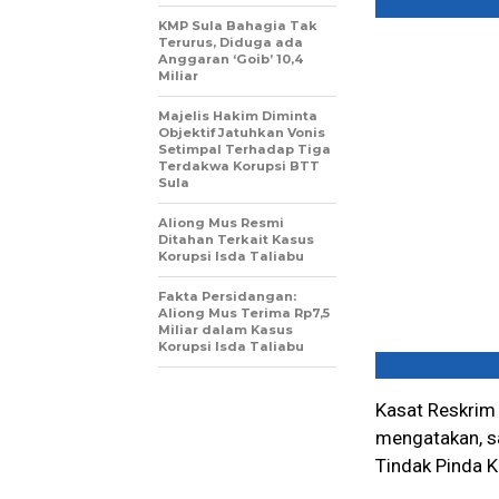
KMP Sula Bahagia Tak
Terurus, Diduga ada
Anggaran ‘Goib’ 10,4
Miliar
Majelis Hakim Diminta
Objektif Jatuhkan Vonis
Setimpal Terhadap Tiga
Terdakwa Korupsi BTT
Sula
Aliong Mus Resmi
Ditahan Terkait Kasus
Korupsi Isda Taliabu
Fakta Persidangan:
Aliong Mus Terima Rp7,5
Miliar dalam Kasus
Korupsi Isda Taliabu
Kasat Reskrim 
mengatakan, sa
Tindak Pinda K