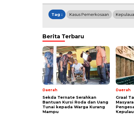
Tag :
Kasus Pemerkosaan
Kepulaua
Berita Terbaru
Daerah
Daerah
Sekda Ternate Serahkan
Graal T
Bantuan Kursi Roda dan Uang
Masyara
Tunai kepada Warga Kurang
Pengesa
Mampu
Kepulau