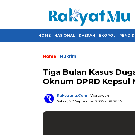
HOME
NASIONAL
DAERAH
EKOPOL
PENDID
Home
Hukrim
/
Tiga Bulan Kasus Dug
Oknum DPRD Kepsul M
Rakyatmu.com
- Wartawan
Sabtu, 20 September 2025
- 09:28 WIT