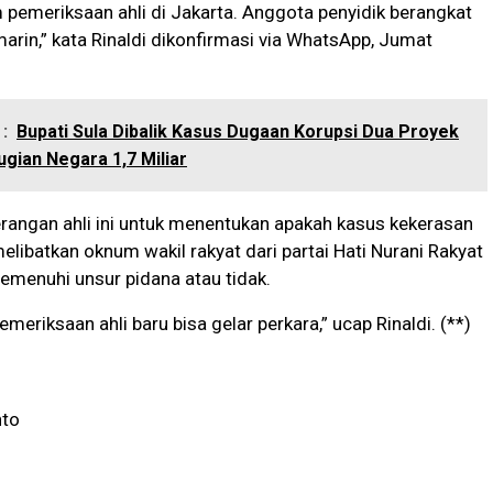
pemeriksaan ahli di Jakarta. Anggota penyidik berangkat
arin,” kata Rinaldi dikonfirmasi via WhatsApp, Jumat
:
Bupati Sula Dibalik Kasus Dugaan Korupsi Dua Proyek
gian Negara 1,7 Miliar
erangan ahli ini untuk menentukan apakah kasus kekerasan
elibatkan oknum wakil rakyat dari partai Hati Nurani Rakyat
emenuhi unsur pidana atau tidak.
meriksaan ahli baru bisa gelar perkara,” ucap Rinaldi. (**)
nto