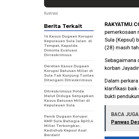
Ilustrasi
RAKYATMU.C
Berita Terkait
pemerkosaan m
14 Kasus Dugaan Korupsi
Sula (Kepsul) 
Kepulauan Sula Jalan di
Tempat, Kapolda
(28) masih tah
Diminta Evaluasi
Dirreskrimsus
Sebagaimana d
Deretan Kasus Dugaan
korban Jayadin
Korupsi Ratusan Miliar di
Sula Tak Kunjung Tuntas
Dalam perkara 
Ditangani Ditreskrimsus
klarifikasi bai
Ditreskrimsus Polda
bukti pendukun
Malut Diduga Senyapkan
Kasus Ratusan Miliar di
Kepulauan Sula
BACA JUGA 
Panik Dugaan Korupsi
KMP Sula Bahagia Rp10,4
Panwas Desa
Miliar Terbongkar,
Kadishub Kepsul Asal
Berdalil