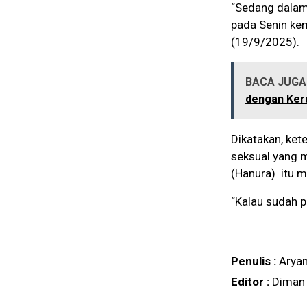
“Sedang dalam 
pada Senin kem
(19/9/2025).
BACA JUGA 
dengan Keru
Dikatakan, ket
seksual yang m
(Hanura) itu m
“Kalau sudah pe
Penulis :
Arya
Editor :
Diman