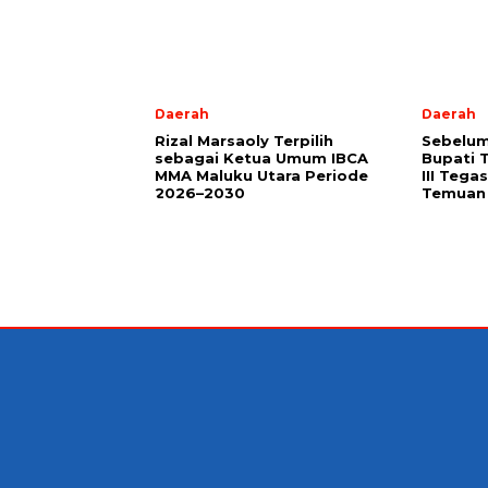
Daerah
Daerah
Rizal Marsaoly Terpilih
Sebelum
sebagai Ketua Umum IBCA
Bupati 
MMA Maluku Utara Periode
III Teg
2026–2030
Temuan 