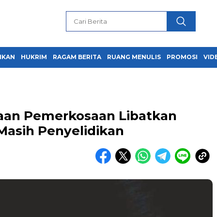
IKAN
HUKRIM
RAGAM BERITA
RUANG MENULIS
PROMOSI
VID
aan Pemerkosaan Libatkan
asih Penyelidikan