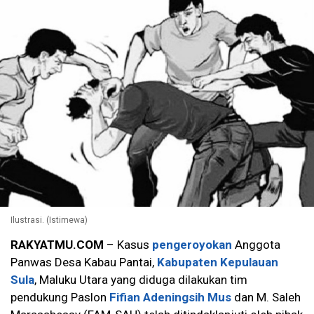
Ilustrasi. (Istimewa)
RAKYATMU.COM
– Kasus
pengeroyokan
Anggota
Panwas Desa Kabau Pantai,
Kabupaten Kepulauan
Sula
, Maluku Utara yang diduga dilakukan tim
pendukung Paslon
Fifian Adeningsih Mus
dan M. Saleh