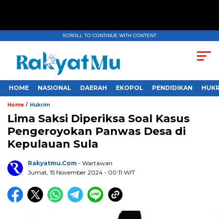
SCROLL TO CONTINUE WITH CONTENT
HOME
NASIONAL
DAERAH
EKOPOL
PENDIDIKAN
HUKR
/
Home
Hukrim
Lima Saksi Diperiksa Soal Kasus
Pengeroyokan Panwas Desa di
Kepulauan Sula
Rakyatmu.com
- Wartawan
Jumat, 15 November 2024
- 00:11 WIT